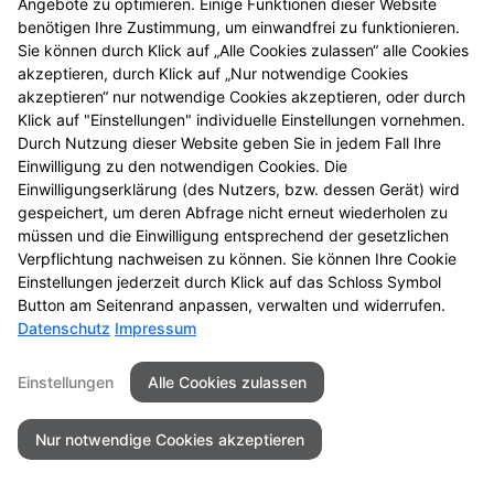
Angebote zu optimieren. Einige Funktionen dieser Website
Wenn Sie uns per Kontaktformular oder per
benötigen Ihre Zustimmung, um einwandfrei zu funktionieren.
Sie können durch Klick auf „Alle Cookies zulassen“ alle Cookies
Vorbestellungsformular Anfragen zukommen lassen,
akzeptieren, durch Klick auf „Nur notwendige Cookies
werden Ihre Angaben aus dem Formular inklusive der
akzeptieren“ nur notwendige Cookies akzeptieren, oder durch
von Ihnen dort angegebenen Kontaktdaten zwecks
Klick auf "Einstellungen" individuelle Einstellungen vornehmen.
Bearbeitung der Anfragen/Vorbestellung für den Fall
Durch Nutzung dieser Website geben Sie in jedem Fall Ihre
von Anschlussfragen bei uns gespeichert. Diese
Einwilligung zu den notwendigen Cookies. Die
Daten geben wir nicht ohne Ihre Einwilligung weiter.
Einwilligungserklärung (des Nutzers, bzw. dessen Gerät) wird
gespeichert, um deren Abfrage nicht erneut wiederholen zu
Einsatz von Buchstaben-CAPTCHA „captcha-image“
müssen und die Einwilligung entsprechend der gesetzlichen
Zum Schutz Ihrer Anfragen/Vorbestellungen über das
Verpflichtung nachweisen zu können. Sie können Ihre Cookie
Einstellungen jederzeit durch Klick auf das Schloss Symbol
Internetformular verwenden wir den Dienst
Button am Seitenrand anpassen, verwalten und widerrufen.
Buchstaben-CAPTCHA des Unternehmens BCF GmbH
Datenschutz
Impressum
(
https://www.b-cf.de/
). Die Abfrage dient der
Unterscheidung, ob die Eingabe durch einen
Einstellungen
Alle Cookies zulassen
Menschen oder missbräuchlich durch automatisierte,
maschinelle Verarbeitung (Bots) erfolgt. Das CAPTCHA
Nur notwendige Cookies akzeptieren
verwendet keine Cookies.
Cookie Zustimmung