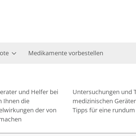
ote
Medikamente vorbestellen
erater und Helfer bei
n die Bedienung von
 Ihnen die
 Ihnen gerne
lwirkungen der von
Tipps für eine rundu
 machen