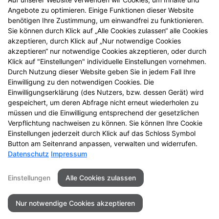
© Alle Rechte vorbehalten. Nachdruck – auch
Angebote zu optimieren. Einige Funktionen dieser Website
auszugsweise – ist nicht gestattet! Alle Angaben
benötigen Ihre Zustimmung, um einwandfrei zu funktionieren.
gelten, solange der Vorrat reicht. Druckfehler
Sie können durch Klick auf „Alle Cookies zulassen“ alle Cookies
vorbehalten. Alle Preise in Euro inkl. MwSt.
akzeptieren, durch Klick auf „Nur notwendige Cookies
4
BVP = niedrigster Gesamtpreis innerhalb der letzten
akzeptieren“ nur notwendige Cookies akzeptieren, oder durch
30 Tage vor der Preisermäßigung
Klick auf "Einstellungen" individuelle Einstellungen vornehmen.
5
Durch Nutzung dieser Website geben Sie in jedem Fall Ihre
Zu Risiken und Nebenwirkungen lesen Sie die
Einwilligung zu den notwendigen Cookies. Die
Packungsbeilage und fragen Sie Ihre Tierärztin, Ihren
Einwilligungserklärung (des Nutzers, bzw. dessen Gerät) wird
6
Tierarzt oder in Ihrer Apotheke.
Biozide vorsichtig
gespeichert, um deren Abfrage nicht erneut wiederholen zu
verwenden. Vor Gebrauch stets Etikett und
müssen und die Einwilligung entsprechend der gesetzlichen
Produktinformation lesen.
Verpflichtung nachweisen zu können. Sie können Ihre Cookie
Einstellungen jederzeit durch Klick auf das Schloss Symbol
Button am Seitenrand anpassen, verwalten und widerrufen.
Datenschutz
Impressum
Seitenübersicht
Kontakt
Impressum
Einstellungen
Alle Cookies zulassen
Datenschutz
Barrierefreiheit
Nur notwendige Cookies akzeptieren
© 2026 Neue Apotheke